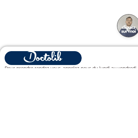
Fermer
Pour prendre rendez-vous, appelez-nous du lundi au vendredi
de 8h à 20h, et le samedi de 8h à 12h. Vous pouvez également
réserver en ligne 24h/24 et 7j/7 sur Doctolib