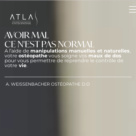
AVOIR MAL
CE N'EST PAS NORMAL
A l’aide de
manipulations manuelles et naturelles
,
votre
ostéopathe
vous soigne vos
maux de dos
pour vous permettre de reprendre le contrôle de
votre
vie
.
A. WEISSENBACHER OSTÉOPATHE D.O